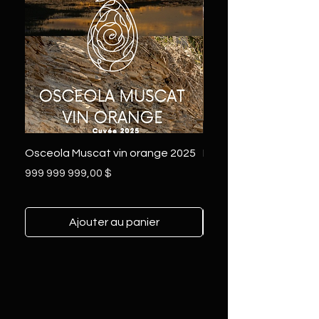
Osceola Muscat vin orange 2025
L'été en FETE - 12
Prix
Prix
999 999 999,00 $
342,00 $
Ajouter au panier