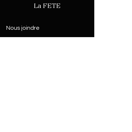
La
FETE
Nous joindre
199, 4e Rang Ouest
Saint-Joseph-de-Lepage, Qc
G5H 3K6
vignoblelafete@terre-eau.ca
Heures d'ouverture
Ouverture sur réservation
seulement.
Contactez-
nous!