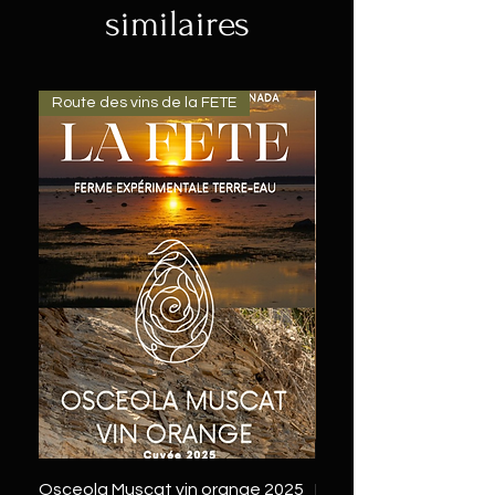
similaires
Route des vins de la FETE
Osceola Muscat vin orange 2025
L'été en FETE - 12