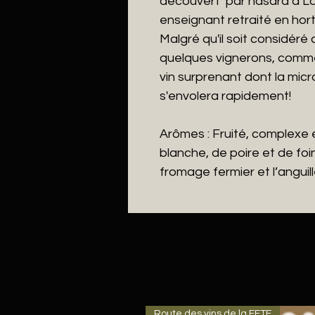
découvert par hasard à La
enseignant retraité en horti
Malgré qu'il soit considér
quelques vignerons, comme no
vin surprenant dont la mic
s'envolera rapidement!
Arômes :
Fruité, complexe
blanche, de poire et de foi
fromage fermier et l’anguil
Route des vins de la FETE