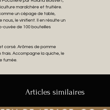
 Pocatière par Roland Boisvert,
culture maraîchère et fruitière.
é comme un cépage de table,
us, le vinifient. Il en résulte un
ro-cuvée de 100 bouteilles
 et corsé. Arômes de pomme
n frais. Accompagne la quiche, le
le fumée.
Articles similaires