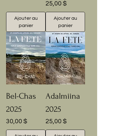
Prix
25,00 $
Ajouter au
Ajouter au
panier
panier
Bel-Chas
Adalmiina
2025
2025
Prix
Prix
30,00 $
25,00 $
Ajouter au
Ajouter au