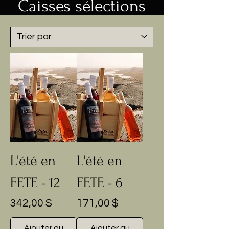
Caisses sélections
L'été en
L'été en
FETE - 12
FETE - 6
Prix
Prix
342,00 $
171,00 $
Ajouter au
Ajouter au