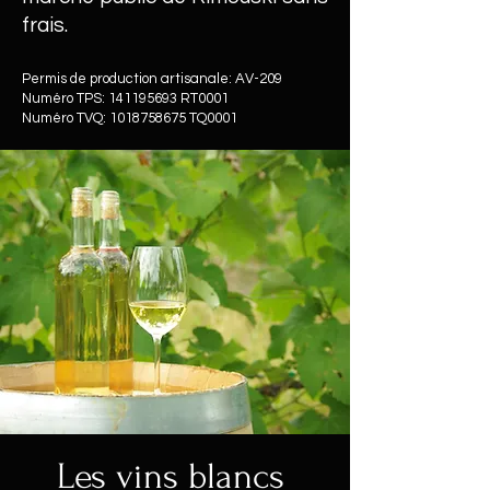
frais.
Permis de production artisanale: AV-209
Numéro TPS:
141195693
RT0001
Numéro TVQ:
1018758675
TQ0001
Les vins blancs