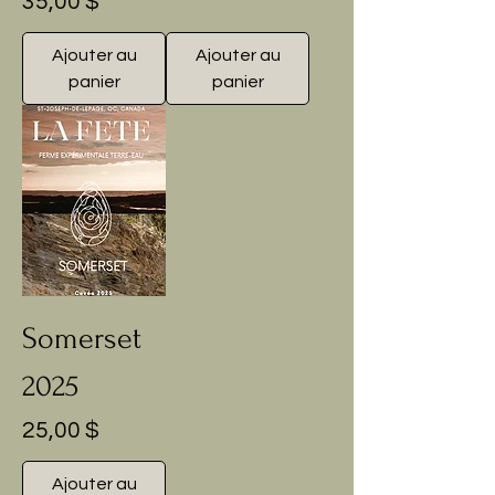
Prix
35,00 $
Ajouter au
Ajouter au
panier
panier
Somerset
2025
Prix
25,00 $
Ajouter au