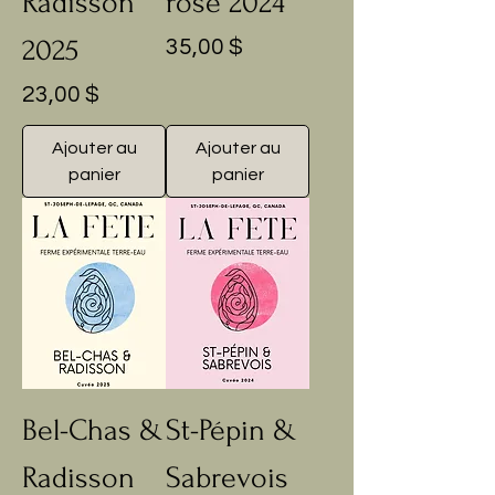
Radisson
rosé 2024
2025
Prix
35,00 $
Prix
23,00 $
Ajouter au
Ajouter au
panier
panier
Bel-Chas &
St-Pépin &
Radisson
Sabrevois