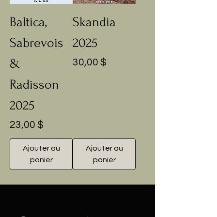
Baltica,
Skandia
Sabrevois
2025
&
Prix
30,00 $
Radisson
2025
Prix
23,00 $
Ajouter au
Ajouter au
panier
panier