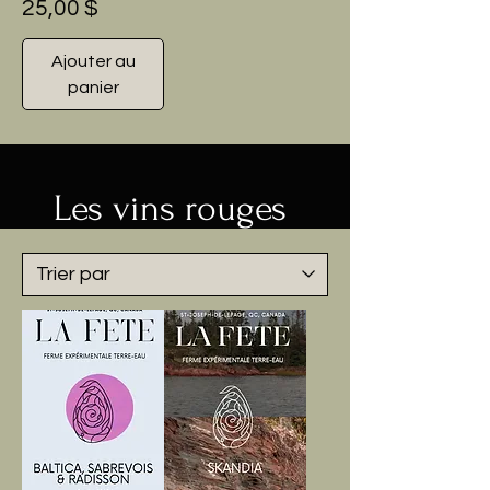
Prix
25,00 $
Ajouter au
panier
Les vins rouges